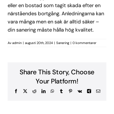
eller en bostad som tagit skada efter en
närståendes bortgång. Anledningarna kan
vara många men en sak är alltid säker –
din sanering måste hålla hög kvalitet.
Av
admin
|
augusti 20th, 2024
|
Sanering
|
0 kommentarer
Share This Story, Choose
Your Platform!
Facebook
X
Reddit
LinkedIn
WhatsApp
Tumblr
Pinterest
Vk
Xing
E-
post